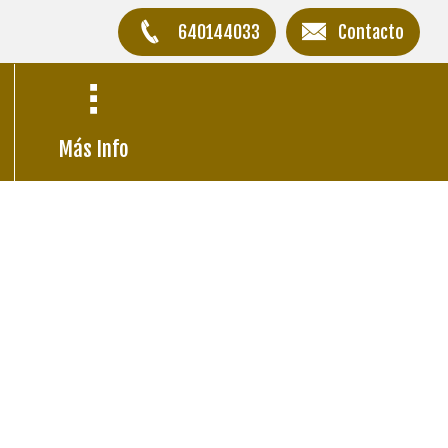
640144033
Contacto
Más Info